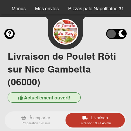
Menus
Mes envies
Pizzas pâte Napolitaine 31 c
Livraison de Poulet Rôti
sur Nice Gambetta
(06000)
Actuellement ouvert!
À emporter
Livraison
Préparation : 20 min
Livraison : 30 à 45 mn