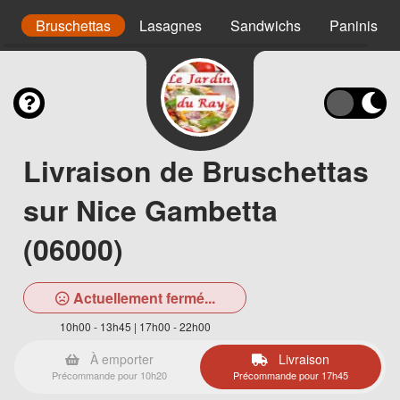
s
Bruschettas
Lasagnes
Sandwichs
Paninis
Livraison de Bruschettas
sur Nice Gambetta
(06000)
Actuellement fermé...
10h00 - 13h45 | 17h00 - 22h00
À emporter
Livraison
Précommande pour 10h20
Précommande pour 17h45