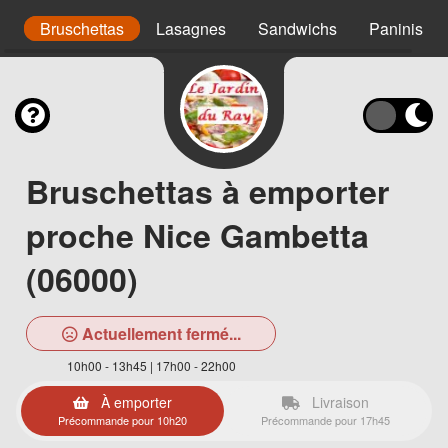
s
Bruschettas
Lasagnes
Sandwichs
Paninis
Bruschettas à emporter
proche Nice Gambetta
(06000)
Actuellement fermé...
10h00 - 13h45 | 17h00 - 22h00
À emporter
Livraison
Précommande pour 10h20
Précommande pour 17h45