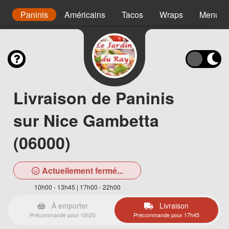
s
Paninis
Américains
Tacos
Wraps
Menu en
Livraison de Paninis
sur Nice Gambetta
(06000)
Actuellement fermé...
10h00 - 13h45 | 17h00 - 22h00
À emporter
Livraison
Précommande pour 10h20
Précommande pour 17h45