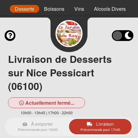
nt
Desserts
Boissons
Vins
Alcools Divers
Livraison de Desserts
sur Nice Pessicart
(06100)
Actuellement fermé...
10h00 - 13h45 | 17h00 - 22h00
À emporter
Livraison
Précommande pour 10h20
Précommande pour 17h45