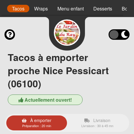
s
Tacos
Wraps
Menu enfant
Desserts
Bois
Tacos à emporter
proche Nice Pessicart
(06100)
Actuellement ouvert!
À emporter
Livraison
Préparation : 20 min
Livraison : 30 à 45 mn