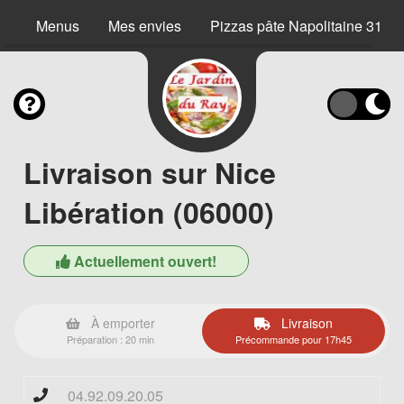
Menus
Mes envies
Pizzas pâte Napolitaine 31 c
Livraison sur Nice
Libération (06000)
Actuellement ouvert!
À emporter
Livraison
Préparation : 20 min
Précommande pour 17h45
04.92.09.20.05