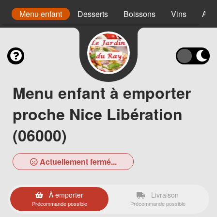
s
Menu enfant
Desserts
Boissons
Vins
Alco
Menu enfant à emporter
proche Nice Libération
(06000)
Actuellement fermé...
À emporter
Livraison
Précommande possible
Précommande possible