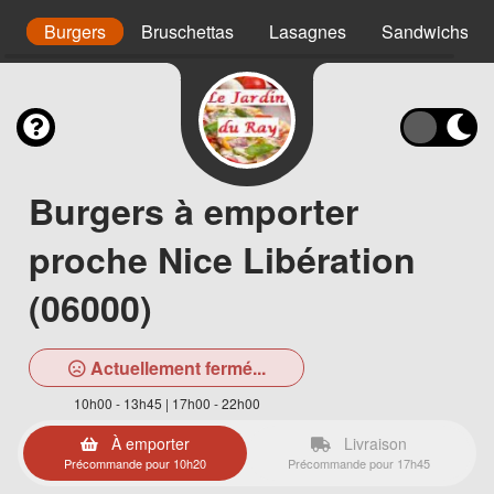
is
Burgers
Bruschettas
Lasagnes
Sandwichs
Burgers à emporter
proche Nice Libération
(06000)
Actuellement fermé...
10h00 - 13h45 | 17h00 - 22h00
À emporter
Livraison
Précommande pour 10h20
Précommande pour 17h45