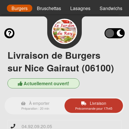
is
Burgers
Bruschettas
Lasagnes
Sandwichs
Livraison de Burgers
sur Nice Gairaut (06100)
Actuellement ouvert!
À emporter
Livraison
Préparation : 20 min
Précommande pour 17h45
04.92.09.20.05