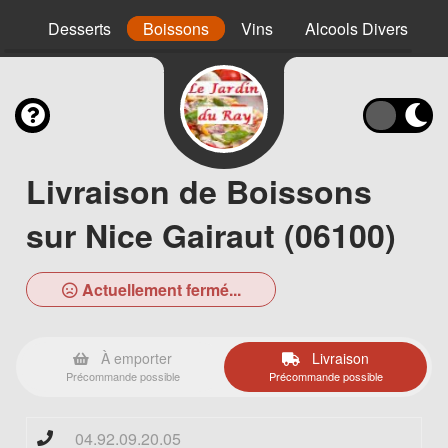
nt
Desserts
Boissons
Vins
Alcools Divers
Livraison de Boissons
sur Nice Gairaut (06100)
Actuellement fermé...
À emporter
Livraison
Précommande possible
Précommande possible
04.92.09.20.05