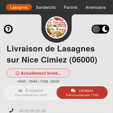
as
Lasagnes
Sandwichs
Paninis
Américains
Livraison de Lasagnes
sur Nice Cimiez (06000)
Actuellement fermé...
10h00 - 13h45 | 17h00 - 22h00
À emporter
Livraison
Précommande pour 10h20
Précommande pour 17h45
04.92.09.20.05