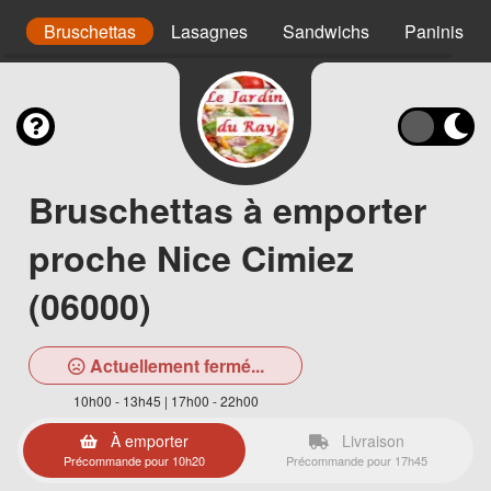
s
Bruschettas
Lasagnes
Sandwichs
Paninis
Bruschettas à emporter
proche Nice Cimiez
(06000)
Actuellement fermé...
10h00 - 13h45 | 17h00 - 22h00
À emporter
Livraison
Précommande pour 10h20
Précommande pour 17h45