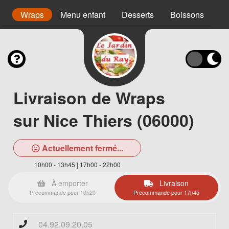
s
Wraps
Menu enfant
Desserts
Boissons
Vi
Livraison de Wraps
sur Nice Thiers (06000)
Actuellement fermé...
10h00 - 13h45 | 17h00 - 22h00
À emporter
Livraison
Précommande pour 10h20
Précommande pour 17h45
04.92.09.20.05