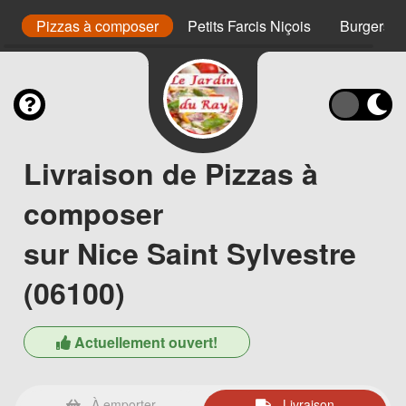
cm
Pizzas à composer
Petits Farcis Niçois
Burgers
Livraison de Pizzas à
composer
sur Nice Saint Sylvestre
(06100)
Actuellement ouvert!
À emporter
Livraison