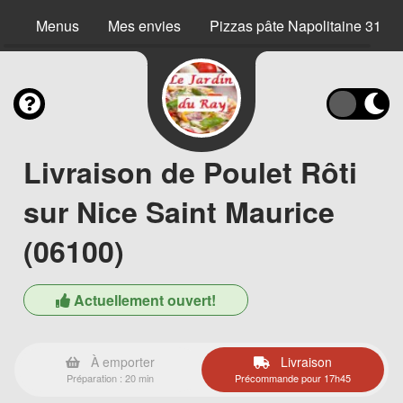
Menus
Mes envies
Pizzas pâte Napolitaine 31 c
Livraison de Poulet Rôti
sur Nice Saint Maurice
(06100)
Actuellement ouvert!
À emporter
Livraison
Préparation : 20 min
Précommande pour 17h45