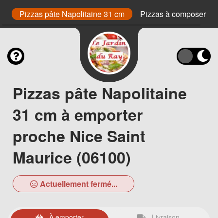
s
Pizzas pâte Napolitaine 31 cm
Pizzas à composer
Pizzas pâte Napolitaine
31 cm à emporter
proche Nice Saint
Maurice (06100)
Actuellement fermé...
À emporter
Livraison