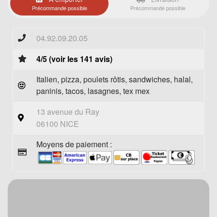
Précommande possible
Précommande possible
04.92.09.20.05
4/5 (voir les 141 avis)
Italien, pizza, poulets rôtis, sandwiches, halal,
paninis, tacos, lasagnes, tex mex
13 avenue du Ray
06100 NICE
Moyens de paiement :