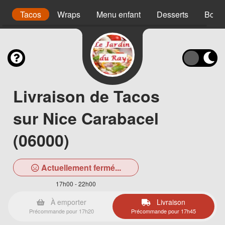
s
Tacos
Wraps
Menu enfant
Desserts
Bois
Livraison de Tacos
sur Nice Carabacel
(06000)
Actuellement fermé...
17h00 - 22h00
À emporter
Livraison
Précommande pour 17h20
Précommande pour 17h45