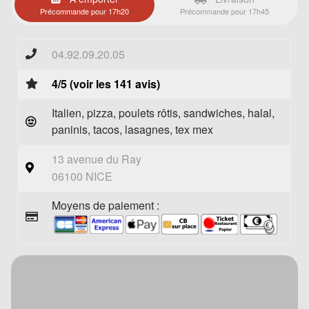
Précommande pour 17h20
Précommande pour 17h45
04.92.09.20.05
4/5 (voir les 141 avis)
Italien, pizza, poulets rôtis, sandwiches, halal,
paninis, tacos, lasagnes, tex mex
13 avenue du Ray
06100 NICE
Moyens de paiement :