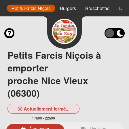
er
Petits Farcis Niçois
Burgers
Bruschettas
Lasa
Petits Farcis Niçois à
emporter
proche Nice Vieux
(06300)
Actuellement fermé...
17h00 - 22h00
À emporter
Livraison