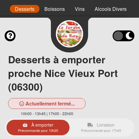
nt
Desserts
Boissons
Vins
Alcools Divers
Desserts à emporter
proche Nice Vieux Port
(06300)
Actuellement fermé...
10h00 - 13h45 | 17h00 - 22h00
À emporter
Livraison
Précommande pour 10h20
Précommande pour 17h45