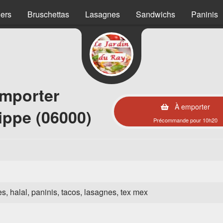
ers
Bruschettas
Lasagnes
Sandwichs
Paninis
emporter
À emporter
ippe (06000)
Précommande pour 10h20
es, halal, paninis, tacos, lasagnes, tex mex