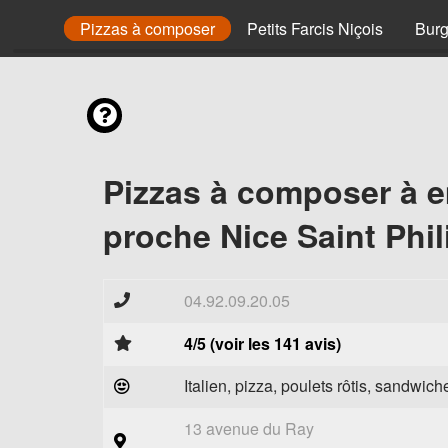
e 31 cm
Pizzas à composer
Petits Farcis Niçois
Burg
Pizzas à composer à 
proche Nice Saint Phil
04.92.09.20.05
4/5 (voir les 141 avis)
Italien, pizza, poulets rôtis, sandwich
13 avenue du Ray