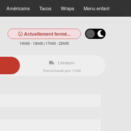
Américains
Tacos
Wraps
Menu enfant
Desse
Actuellement fermé...
10h00 - 13h45 | 17h00 - 22h00
Livraison
Précommande pour 17h45