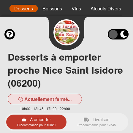
nt
Desserts
Boissons
Vins
Alcools Divers
Desserts à emporter
proche Nice Saint Isidore
(06200)
Actuellement fermé...
10h00 - 13h45 | 17h00 - 22h00
À emporter
Livraison
Précommande pour 10h20
Précommande pour 17h45