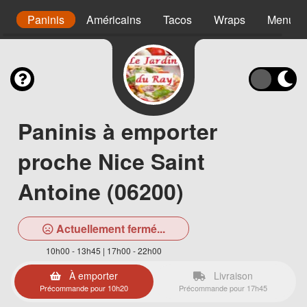
s
Paninis
Américains
Tacos
Wraps
Menu en
Paninis à emporter
proche Nice Saint
Antoine (06200)
Actuellement fermé...
10h00 - 13h45 | 17h00 - 22h00
À emporter
Livraison
Précommande pour 10h20
Précommande pour 17h45