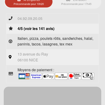
Précommande pour 10h20
Précommande pour 17h45
04.92.09.20.05
4/5 (voir les 141 avis)
Italien, pizza, poulets rôtis, sandwiches, halal,
paninis, tacos, lasagnes, tex mex
13 avenue du Ray
06100 NICE
Moyens de paiement :