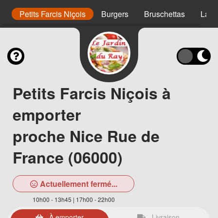
er
Petits Farcis Niçois
Burgers
Bruschettas
Lasa
Petits Farcis Niçois à
emporter
proche Nice Rue de
France (06000)
Actuellement fermé...
10h00 - 13h45 | 17h00 - 22h00
À emporter
Livraison