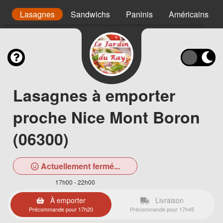
as
Lasagnes
Sandwichs
Paninis
Américains
Lasagnes à emporter
proche Nice Mont Boron
(06300)
Actuellement fermé...
17h00 - 22h00
À emporter
Livraison
Précommande pour 17h20
Précommande pour 17h45