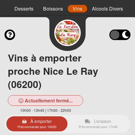
nt
Desserts
Boissons
Vins
Alcools Divers
Vins à emporter
proche Nice Le Ray
(06200)
Actuellement fermé...
10h00 - 13h45 | 17h00 - 22h00
À emporter
Livraison
Précommande pour 10h20
Précommande pour 17h45