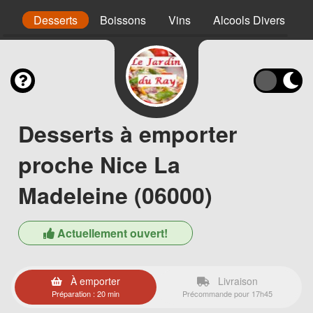
nt
Desserts
Boissons
Vins
Alcools Divers
Desserts à emporter
proche Nice La
Madeleine (06000)
Actuellement ouvert!
À emporter
Livraison
Préparation : 20 min
Précommande pour 17h45