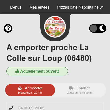
Menus
Mes envies
Pizzas pâte Napolitaine 31 c
A emporter proche La
Colle sur Loup (06480)
Actuellement ouvert!
À emporter
Livraison
Préparation : 20 min
Livraison : 30 à 45 mn
04.92.09.20.05