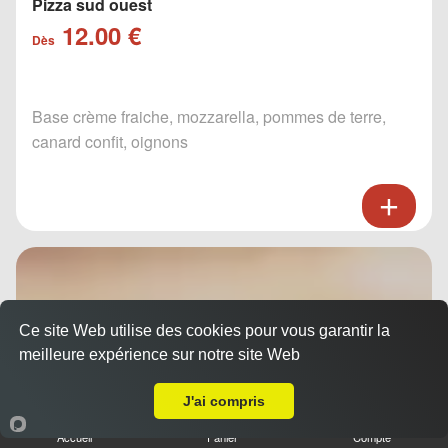
Pizza sud ouest
12.00 €
Dès
Base crème fraiche, mozzarella, pommes de terre,
canard confit, oignons
Ce site Web utilise des cookies pour vous garantir la
meilleure expérience sur notre site Web
A Emporter sur La Colle sur Loup
J'ai compris
Accueil
Panier
Compte